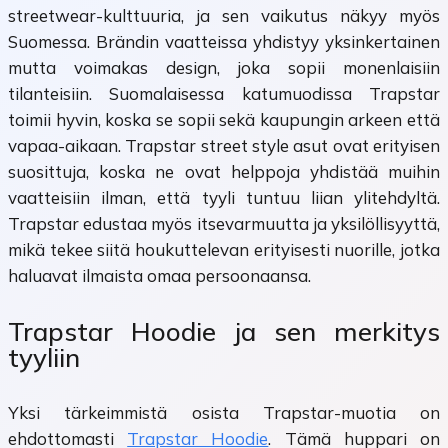
streetwear-kulttuuria, ja sen vaikutus näkyy myös
Suomessa. Brändin vaatteissa yhdistyy yksinkertainen
mutta voimakas design, joka sopii monenlaisiin
tilanteisiin. Suomalaisessa katumuodissa Trapstar
toimii hyvin, koska se sopii sekä kaupungin arkeen että
vapaa-aikaan. Trapstar street style asut ovat erityisen
suosittuja, koska ne ovat helppoja yhdistää muihin
vaatteisiin ilman, että tyyli tuntuu liian ylitehdyltä.
Trapstar edustaa myös itsevarmuutta ja yksilöllisyyttä,
mikä tekee siitä houkuttelevan erityisesti nuorille, jotka
haluavat ilmaista omaa persoonaansa.
Trapstar Hoodie ja sen merkitys
tyyliin
Yksi tärkeimmistä osista Trapstar-muotia on
ehdottomasti
Trapstar Hoodie
. Tämä huppari on