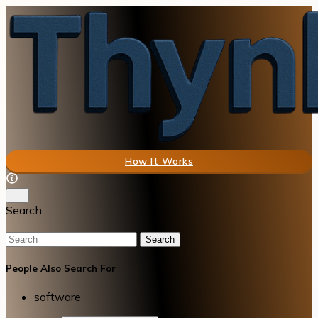
How It Works
Search
Search
People Also Search For
software