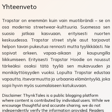
Yhteenveto
Trapstar on enemmän kuin vain muotibrändi – se on
osa modernia streetwear-kulttuuria. Suomessa sen
suosio jatkaa kasvuaan, erityisesti nuorten
keskuudessa. Trapstar street style asut tarjoavat
helpon tavan pukeutua rennosti mutta tyylikkäästi. Ne
sopivat arkeen, vapaa-aikaan ja kaupungilla
liikkumiseen. Erityisesti Trapstar Hoodie on noussut
tärkeäksi osaksi tätä tyyliä sen mukavuuden ja
monikäyttöisyyden vuoksi. Lopulta Trapstar edustaa
vapautta, itsevarmuutta ja urbaania elämäntyyliä, joka
sopii hyvin myös suomalaiseen katukuvaan.
Disclaimer:
ThynkTales is a public blogging platform
where content is contributed by individual users. While we
encourage thoughtful and accurate sharing, we do not
independently verify the information provided. Readers