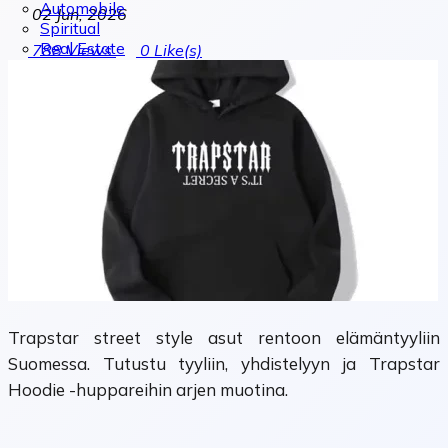
Automobile
02 Jun, 2026
Spiritual
Real Estate
788
Views
0
Like(s)
Trapstar street style asut rentoon elämäntyyliin
Suomessa. Tutustu tyyliin, yhdistelyyn ja Trapstar
Hoodie -huppareihin arjen muotina.