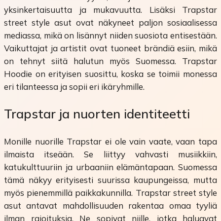
yksinkertaisuutta ja mukavuutta. Lisäksi Trapstar
street style asut ovat näkyneet paljon sosiaalisessa
mediassa, mikä on lisännyt niiden suosiota entisestään.
Vaikuttajat ja artistit ovat tuoneet brändiä esiin, mikä
on tehnyt siitä halutun myös Suomessa. Trapstar
Hoodie on erityisen suosittu, koska se toimii monessa
eri tilanteessa ja sopii eri ikäryhmille.
Trapstar ja nuorten identiteetti
Monille nuorille Trapstar ei ole vain vaate, vaan tapa
ilmaista itseään. Se liittyy vahvasti musiikkiin,
katukulttuuriin ja urbaaniin elämäntapaan. Suomessa
tämä näkyy erityisesti suurissa kaupungeissa, mutta
myös pienemmillä paikkakunnilla. Trapstar street style
asut antavat mahdollisuuden rakentaa omaa tyyliä
ilman rajoituksia. Ne sopivat niille, jotka haluavat