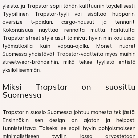
yleistä, ja Trapstar sopii tähän kulttuuriin täydellisesti.
Tyypillinen Trapstar-tyyli voi sisältää hupparin,
oversize t-paidan, cargo-housut ja tennarit.
Kokonaisuus näyttää rennolta mutta harkitulta.
Trapstar street style asut toimivat hyvin niin koulussa,
työmatkoilla kuin vapaa-ajalla. Monet nuoret
Suomessa yhdistävät Trapstar-vaatteita myös muihin
streetwear-brändeihin, mikä tekee tyylistä entistä
yksilöllisemmän.
Miksi Trapstar on suosittu
Suomessa
Trapstarin suosio Suomessa johtuu monesta tekijästä.
Ensinnäkin sen design on ajaton ja helposti
tunnistettava. Toiseksi se sopii hyvin pohjoismaiseen
minimalistiseen tyyliin, jossa arvostetaan