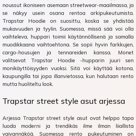
noussut ikoniseen asemaan streetwear-maailmassa, ja
se näkyy usein osana rentoa arkipukeutumista.
Trapstar Hoodie on suosittu, koska se yhdistää
mukavuuden ja tyylin. Suomessa, missä sää voi olla
vaihteleva, huppari toimii käytännöllisenä ja samalla
muodikkaana vaihtoehtona. Se sopii hyvin farkkujen,
cargo-housujen ja tennareiden kanssa. Monet
valitsevat Trapstar Hoodie -hupparin juuri sen
monikäyttöisyyden vuoksi. Sitä voi käyttää kotona,
kaupungilla tai jopa illanvietossa, kun halutaan rento
mutta huoliteltu look.
Trapstar street style asut arjessa
Arjessa Trapstar street style asut ovat helppo tapa
luoda moderni ja trendikäs ilme ilman liiallista
vaivannäköä. Suomessa rento pukeutuminen on