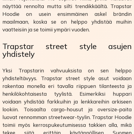
näyttää rennolta mutta silti trendikkäältä. Trapstar
Hoodie on usein ensimmäinen askel brändin
maailmaan, koska se on helppo yhdistää muihin
vaatteisiin ja se toimii ympäri vuoden.
Trapstar street style asujen
yhdistely
Yksi Trapstarin vahvuuksista on sen helppo
yhdisteltävyys. Trapstar street style asut voidaan
rakentaa monella eri tavalla riippuen tilanteesta ja
henkilökohtaisesta tyylistä. Esimerkiksi huppari
voidaan yhdistää farkkuihin ja lenkkareihin arkiseen
lookiin. Toisaalta cargo-housut ja oversize-paita
luovat rennomman streetwear-tyylin. Trapstar Hoodie
toimii myös kerrospukeutumisessa takkien alla, mikä
tekee siitä erittäin käytännöllisen Suomen