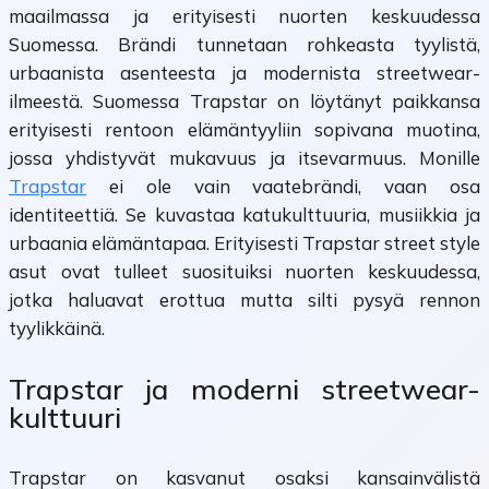
maailmassa ja erityisesti nuorten keskuudessa
Suomessa. Brändi tunnetaan rohkeasta tyylistä,
urbaanista asenteesta ja modernista streetwear-
ilmeestä. Suomessa Trapstar on löytänyt paikkansa
erityisesti rentoon elämäntyyliin sopivana muotina,
jossa yhdistyvät mukavuus ja itsevarmuus. Monille
Trapstar
ei ole vain vaatebrändi, vaan osa
identiteettiä. Se kuvastaa katukulttuuria, musiikkia ja
urbaania elämäntapaa. Erityisesti Trapstar street style
asut ovat tulleet suosituiksi nuorten keskuudessa,
jotka haluavat erottua mutta silti pysyä rennon
tyylikkäinä.
Trapstar ja moderni streetwear-
kulttuuri
Trapstar on kasvanut osaksi kansainvälistä