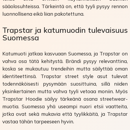
sääolosuhteissa. Tärkeintä on, että tyyli pysyy rennon
luonnollisena eikä liian pakotettuna.
Trapstar ja katumuodin tulevaisuus
Suomessa
Katumuoti jatkaa kasvuaan Suomessa, ja Trapstar on
vahva osa tätä kehitystä. Brändi pysyy relevanttina,
koska se mukautuu trendeihin mutta säilyttää oman
identiteettinsä. Trapstar street style asut tulevat
todennäköisesti pysymään suosittuina, sillä niiden
yksinkertainen mutta vahva tyyli vetoaa moniin. Myös
Trapstar Hoodie säilyy tärkeänä osana streetwear-
muotia. Suomessa yhä useampi nuori etsii vaatteita,
jotka ovat sekä mukavia että tyylikkäitä, ja Trapstar
vastaa tähän tarpeeseen hyvin.