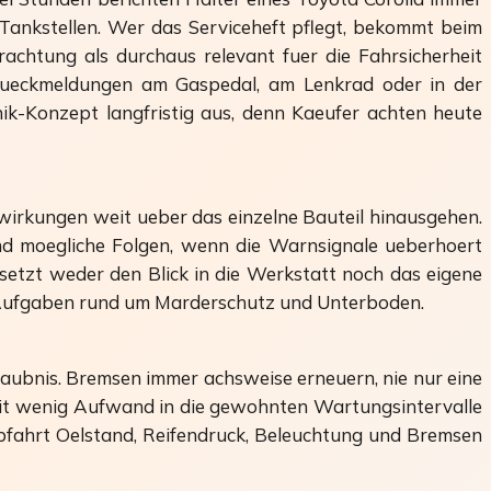
 Tankstellen. Wer das Serviceheft pflegt, bekommt beim
rachtung als durchaus relevant fuer die Fahrsicherheit
 Rueckmeldungen am Gaspedal, am Lenkrad oder in der
ik-Konzept langfristig aus, denn Kaeufer achten heute
wirkungen weit ueber das einzelne Bauteil hinausgehen.
ind moegliche Folgen, wenn die Warnsignale ueberhoert
setzt weder den Blick in die Werkstatt noch das eigene
de Aufgaben rund um Marderschutz und Unterboden.
rlaubnis. Bremsen immer achsweise erneuern, nie nur eine
h mit wenig Aufwand in die gewohnten Wartungsintervalle
Abfahrt Oelstand, Reifendruck, Beleuchtung und Bremsen