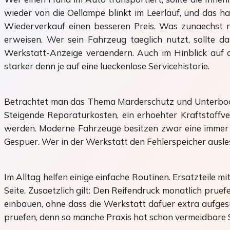
wieder von die Oellampe blinkt im Leerlauf, und das h
Wiederverkauf einen besseren Preis. Was zunaechst nac
erweisen. Wer sein Fahrzeug taeglich nutzt, sollte
Werkstatt-Anzeige veraendern. Auch im Hinblick auf d
starker denn je auf eine lueckenlose Servicehistorie.
Betrachtet man das Thema Marderschutz und Unterboden 
Steigende Reparaturkosten, ein erhoehter Kraftstoffv
werden. Moderne Fahrzeuge besitzen zwar eine immer au
Gespuer. Wer in der Werkstatt den Fehlerspeicher ausl
Im Alltag helfen einige einfache Routinen. Ersatzteile 
Seite. Zusaetzlich gilt: Den Reifendruck monatlich pru
einbauen, ohne dass die Werkstatt dafuer extra aufges
pruefen, denn so manche Praxis hat schon vermeidbare St