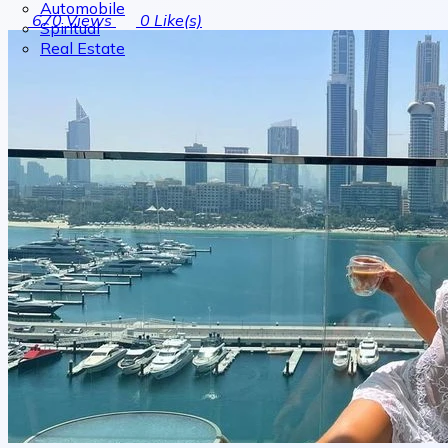
Automobile
670
Views
0
Like(s)
Spiritual
Real Estate