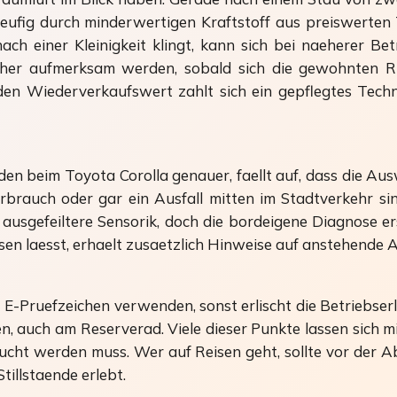
aeufig durch minderwertigen Kraftstoff aus preiswerten
h einer Kleinigkeit klingt, kann sich bei naeherer Bet
 daher aufmerksam werden, sobald sich die gewohnten
en Wiederverkaufswert zahlt sich ein gepflegtes Techn
beim Toyota Corolla genauer, faellt auf, dass die Aus
erbrauch oder gar ein Ausfall mitten im Stadtverkehr s
sgefeiltere Sensorik, doch die bordeigene Diagnose er
esen laesst, erhaelt zusaetzlich Hinweise auf anstehen
mit E-Pruefzeichen verwenden, sonst erlischt die Betriebse
efen, auch am Reserverad. Viele dieser Punkte lassen sic
ucht werden muss. Wer auf Reisen geht, sollte vor der 
illstaende erlebt.