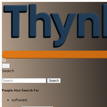
Search
Search
People Also Search For
software