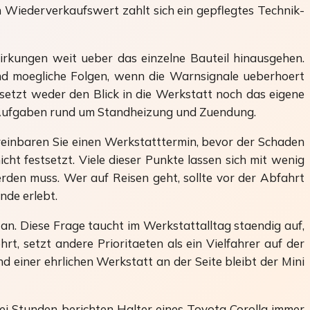
Wiederverkaufswert zahlt sich ein gepflegtes Technik-
rkungen weit ueber das einzelne Bauteil hinausgehen.
ind moegliche Folgen, wenn die Warnsignale ueberhoert
setzt weder den Blick in die Werkstatt noch das eigene
e Aufgaben rund um Standheizung und Zuendung.
ereinbaren Sie einen Werkstatttermin, bevor der Schaden
cht festsetzt. Viele dieser Punkte lassen sich mit wenig
den muss. Wer auf Reisen geht, sollte vor der Abfahrt
nde erlebt.
an. Diese Frage taucht im Werkstattalltag staendig auf,
t, setzt andere Prioritaeten als ein Vielfahrer auf der
 einer ehrlichen Werkstatt an der Seite bleibt der Mini
ei Stunden berichten Halter eines Toyota Corolla immer