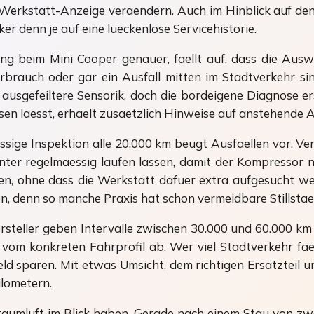
erkstatt-Anzeige veraendern. Auch im Hinblick auf den 
er denn je auf eine lueckenlose Servicehistorie.
beim Mini Cooper genauer, faellt auf, dass die Auswi
erbrauch oder gar ein Ausfall mitten im Stadtverkehr s
sgefeiltere Sensorik, doch die bordeigene Diagnose er
esen laesst, erhaelt zusaetzlich Hinweise auf anstehend
essige Inspektion alle 20.000 km beugt Ausfaellen vor. V
nter regelmaessig laufen lassen, damit der Kompressor ni
, ohne dass die Werkstatt dafuer extra aufgesucht wer
, denn so manche Praxis hat schon vermeidbare Stillstae
rsteller geben Intervalle zwischen 30.000 und 60.000 km 
vom konkreten Fahrprofil ab. Wer viel Stadtverkehr faehr
 sparen. Mit etwas Umsicht, dem richtigen Ersatzteil und
ilometern.
nraumluft im Blick haben. Gerade nach einem Stau von zw