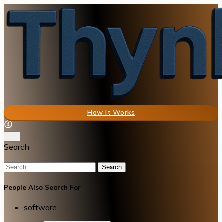
How It Works
Search
Search
People Also Search For
software