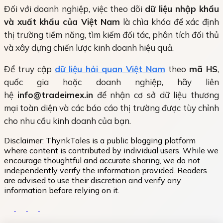
Đối với doanh nghiệp, việc theo dõi
dữ liệu nhập khẩu
và xuất khẩu của Việt Nam
là chìa khóa để xác định
thị trường tiềm năng, tìm kiếm đối tác, phân tích đối thủ
và xây dựng chiến lược kinh doanh hiệu quả.
Để truy cập
dữ liệu hải quan Việt Nam
theo
mã HS
,
quốc gia hoặc doanh nghiệp, hãy liên
hệ
info@tradeimex.in
để nhận cơ sở dữ liệu thương
mại toàn diện và các báo cáo thị trường được tùy chỉnh
cho nhu cầu kinh doanh của bạn.
Disclaimer:
ThynkTales is a public blogging platform
where content is contributed by individual users. While we
encourage thoughtful and accurate sharing, we do not
independently verify the information provided. Readers
are advised to use their discretion and verify any
information before relying on it.