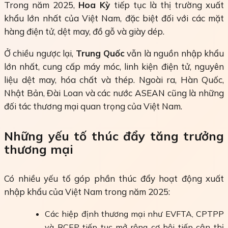
Trong năm 2025,
Hoa Kỳ
tiếp tục là thị trường xuất
khẩu lớn nhất của Việt Nam, đặc biệt đối với các mặt
hàng điện tử, dệt may, đồ gỗ và giày dép.
Ở chiều ngược lại,
Trung Quốc
vẫn là nguồn nhập khẩu
lớn nhất, cung cấp máy móc, linh kiện điện tử, nguyên
liệu dệt may, hóa chất và thép. Ngoài ra, Hàn Quốc,
Nhật Bản, Đài Loan và các nước ASEAN cũng là những
đối tác thương mại quan trọng của Việt Nam.
Những yếu tố thúc đẩy tăng trưởng
thương mại
Có nhiều yếu tố góp phần thúc đẩy hoạt động xuất
nhập khẩu của Việt Nam trong năm 2025:
Các hiệp định thương mại như EVFTA, CPTPP
và RCEP tiếp tục mở rộng cơ hội tiếp cận thị