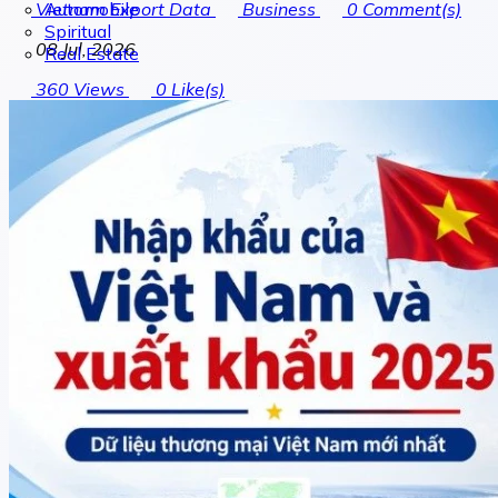
Automobile
Vietnam Export Data
Business
0
Comment(s)
Spiritual
08 Jul, 2026
Real Estate
360
Views
0
Like(s)