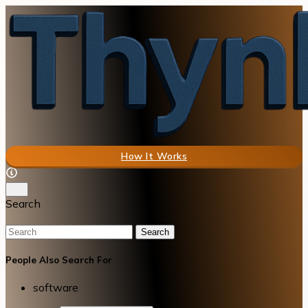
How It Works
Search
Search
People Also Search For
software