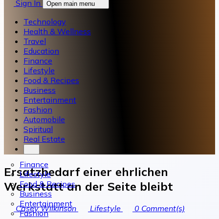
Sign In
Open main menu
Technology
Health & Wellness
Travel
Education
Finance
Lifestyle
Food & Recipes
Business
Entertainment
Fashion
Automobile
Spiritual
Real Estate
Finance
Ersatzbedarf einer ehrlichen
Lifestyle
Food & Recipes
Werkstatt an der Seite bleibt
Business
Entertainment
Casey Wilkinson
Lifestyle
0
Comment(s)
Fashion