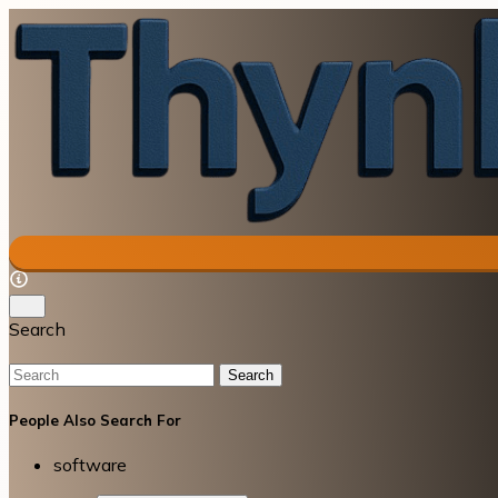
Search
Search
People Also Search For
software