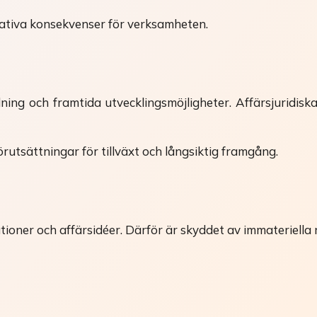
gativa konsekvenser för verksamheten.
ing och framtida utvecklingsmöjligheter. Affärsjuridisk
rutsättningar för tillväxt och långsiktig framgång.
ner och affärsidéer. Därför är skyddet av immateriella rät