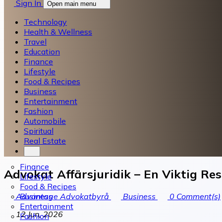
Sign In
Open main menu
Technology
Health & Wellness
Travel
Education
Finance
Lifestyle
Food & Recipes
Business
Entertainment
Fashion
Automobile
Spiritual
Real Estate
Finance
Advokat Affärsjuridik – En Viktig R
Lifestyle
Food & Recipes
Business
Advantage Advokatbyrå
Business
0
Comment(s)
Entertainment
12 Jun, 2026
Fashion