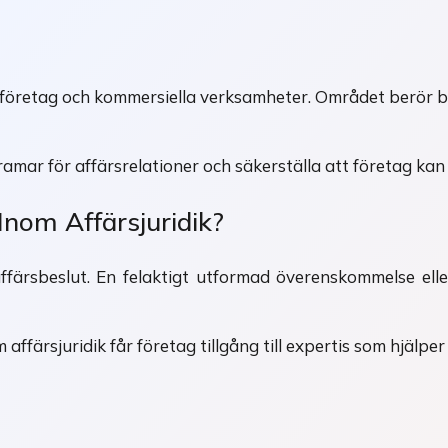
 företag och kommersiella verksamheter. Området berör bl
 ramar för affärsrelationer och säkerställa att företag kan
nom Affärsjuridik?
ffärsbeslut. En felaktigt utformad överenskommelse el
ärsjuridik får företag tillgång till expertis som hjälper ti