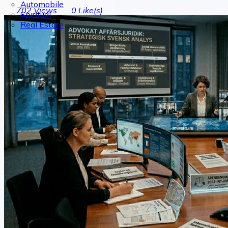
Automobile
702
Views
0
Like(s)
Spiritual
Real Estate