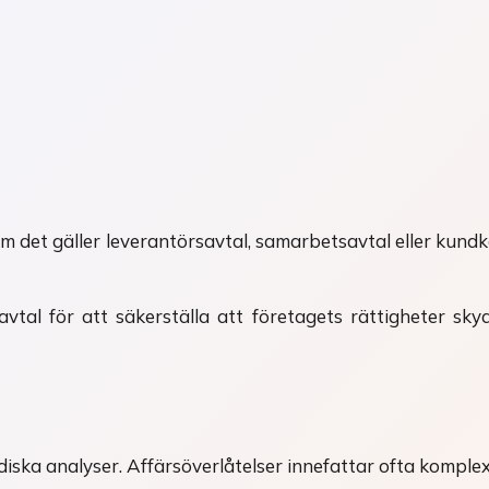
om det gäller leverantörsavtal, samarbetsavtal eller kundkon
tal för att säkerställa att företagets rättigheter sky
diska analyser. Affärsöverlåtelser innefattar ofta komplexa