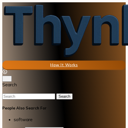
How It Works
Search
Search
People Also Search For
software