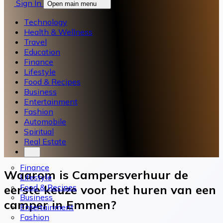
Sign In
Open main menu
Technology
Health & Wellness
Travel
Education
Finance
Lifestyle
Food & Recipes
Business
Entertainment
Fashion
Automobile
Spiritual
Real Estate
Finance
Waarom is Campersverhuur de
Lifestyle
Food & Recipes
eerste keuze voor het huren van een
Business
camper in Emmen?
Entertainment
Fashion