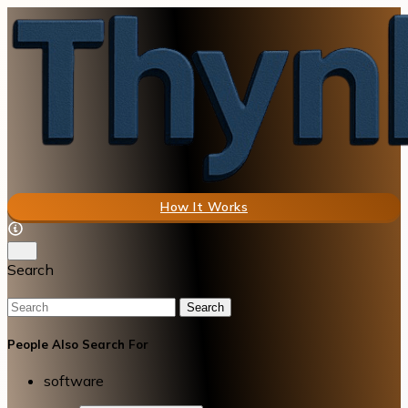
How It Works
Search
Search
People Also Search For
software