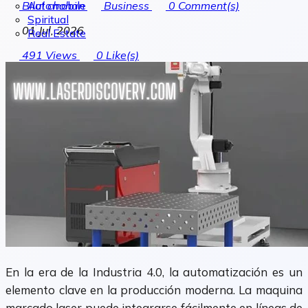
Automobile
Bilal chohan
Business
0
Comment(s)
Spiritual
01 Jul, 2026
Real Estate
491
Views
0
Like(s)
En la era de la Industria 4.0, la automatización es un
elemento clave en la producción moderna. La maquina
marcado laser puede integrarse fácilmente en líneas de