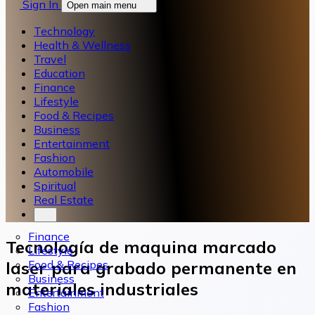
Sign In
Open main menu
Technology
Health & Wellness
Travel
Education
Finance
Lifestyle
Food & Recipes
Business
Entertainment
Fashion
Automobile
Spiritual
Real Estate
Finance
Tecnología de maquina marcado
Lifestyle
Food & Recipes
laser para grabado permanente en
Business
materiales industriales
Entertainment
Fashion