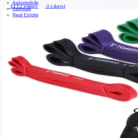
Automobile
1112
Views
0
Like(s)
Spiritual
Real Estate