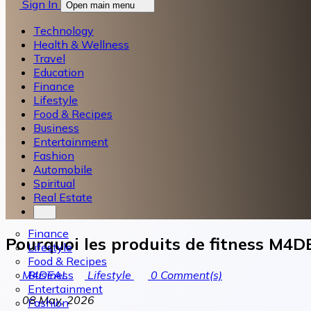
Sign In
Open main menu
Technology
Health & Wellness
Travel
Education
Finance
Lifestyle
Food & Recipes
Business
Entertainment
Fashion
Automobile
Spiritual
Real Estate
Finance
Pourquoi les produits de fitness M4D
Lifestyle
Food & Recipes
Business
M4DEAL
Lifestyle
0
Comment(s)
Entertainment
08 May, 2026
Fashion