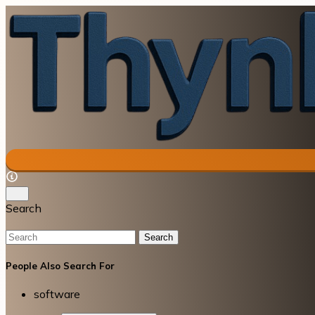
Search
Search
People Also Search For
software