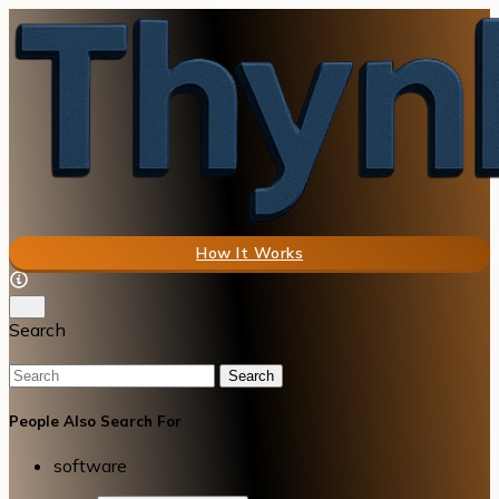
How It Works
Search
Search
People Also Search For
software