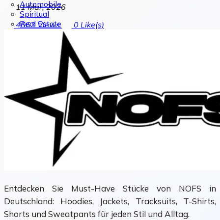
Automobile
11 Mar, 2026
Spiritual
Real Estate
4663
Views
0
Like(s)
Entdecken Sie Must-Have Stücke von NOFS in
Deutschland: Hoodies, Jackets, Tracksuits, T-Shirts,
Shorts und Sweatpants für jeden Stil und Alltag.